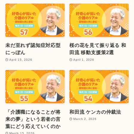
未だ至れず認知症対応型
桜の花を見て振り返る 和
にっぽん
田流 移動支援策2選
April 15, 2026
April 1, 2026
「介護職になることが将
和田流 ケンカの仲裁法
来の夢」という若者の言
March 2, 2026
葉にどう応えていくのか
March 15, 2026