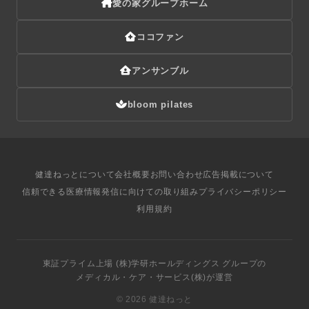
愛の家グループホーム
ココファン
アンサンブル
bloom pilates
健達ねっとについて
会社概要
お問い合わせ
広告掲載について
信頼できる医療情報発信に向けての取り組み
プライバシーポリシー
利用規約
東証プライム上場
(株)学研ホールディングス
グループ
の
メディカル・ケア・サービス(株)
が運営
©
2026 健達ねっと