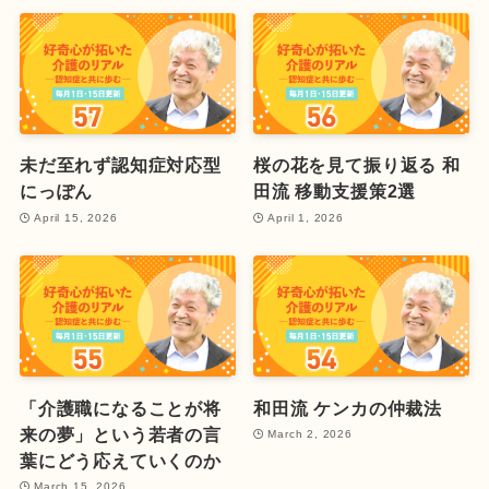
未だ至れず認知症対応型
桜の花を見て振り返る 和
にっぽん
田流 移動支援策2選
April 15, 2026
April 1, 2026
「介護職になることが将
和田流 ケンカの仲裁法
来の夢」という若者の言
March 2, 2026
葉にどう応えていくのか
March 15, 2026