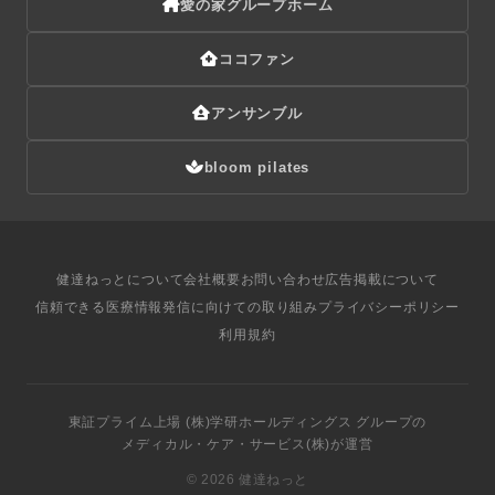
愛の家グループホーム
ココファン
アンサンブル
bloom pilates
健達ねっとについて
会社概要
お問い合わせ
広告掲載について
信頼できる医療情報発信に向けての取り組み
プライバシーポリシー
利用規約
東証プライム上場
(株)学研ホールディングス
グループ
の
メディカル・ケア・サービス(株)
が運営
©
2026 健達ねっと