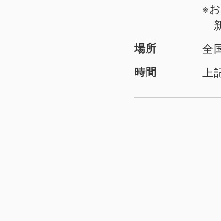
※お
新
場所
全
時間
上