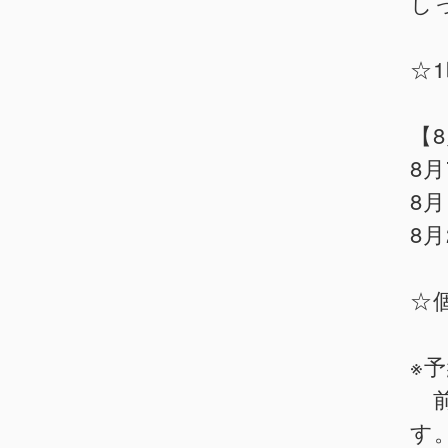
し
☆
【
8月
8月
8月
☆
※
前
す