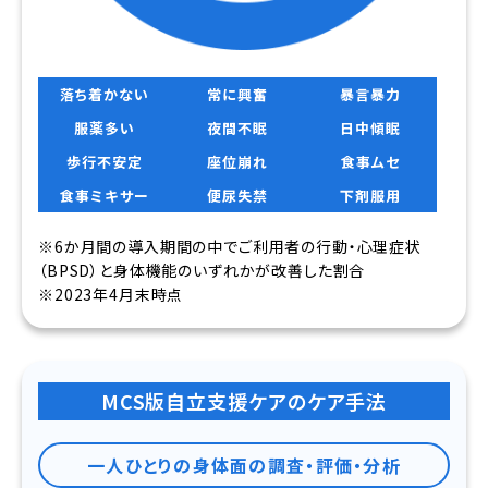
落ち着かない
常に興奮
暴言暴力
服薬多い
夜間不眠
日中傾眠
歩行不安定
座位崩れ
食事ムセ
食事ミキサー
便尿失禁
下剤服用
※6か月間の導入期間の中でご利用者の行動・心理症状
（BPSD）と身体機能のいずれかが改善した割合
※2023年4月末時点
MCS版自立支援ケアのケア手法
一人ひとりの身体面の調査・評価・分析