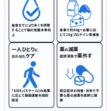
昼食までにより多くを摂取
することで脳の覚醒水準向
食事で約60g+必要に応
上
じて20gプロテイン等補食
薬
減薬
一人ひとり
の
に
薬外す
ケア
症状消失で
合わせた
「SIDE」(スケール)の結果
周辺症状の改善・消失で不
に応じて脹脛運動を個別
要な薬の減薬を医師に提
設定
案