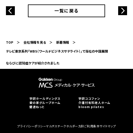
一覧に戻る
TOP
会社情報を見る
新着情報
テレビ東京系列「WBS（ワールドビジネスサテライト）」で当社の中国展開
ならびに認知症ケアが紹介されました
学研ホールディングス
学研ココファン
愛の家グループホーム
介護付有料老人ホーム
健達ねっと
bloom pilates
プライバシーポリシー
マルチステークホルダー方針
ご利用条件
サイトマップ