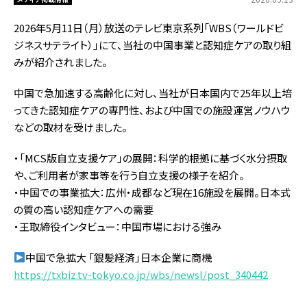
2026年5月11日（月）放送のテレビ東京系列「WBS（ワールドビ
ジネスサテライト）」にて、当社の中国事業と認知症ケアの取り組
みが紹介されました。
中国で急加速する高齢化に対し、当社が日本国内で25年以上培
ってきた認知症ケアの専門性、および中国での施設運営ノウハウ
などの取材を受けました。
・「MCS版自立支援ケア」の展開：科学的根拠に基づく水分摂取
や、ご利用者が家事等を行う自立支援の様子を紹介。
・中国での事業拡大：広州・成都など現在16施設を展開。日本式
の質の高い認知症ケアへの需要
・王取締役インタビュー：中国市場における強み
中国で急拡大 「銀髪経済」日本企業に商機
https://txbiz.tv-tokyo.co.jp/wbs/newsl/post_340442