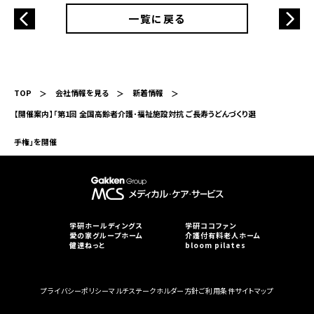
一覧に戻る
TOP
会社情報を見る
新着情報
【開催案内】「第1回 全国高齢者介護･福祉施設対抗 ご長寿うどんづくり選
手権」を開催
学研ホールディングス
学研ココファン
愛の家グループホーム
介護付有料老人ホーム
健達ねっと
bloom pilates
プライバシーポリシー
マルチステークホルダー方針
ご利用条件
サイトマップ