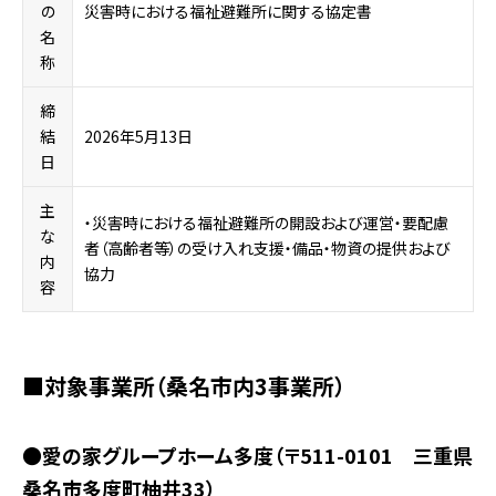
の
災害時における福祉避難所に関する協定書
名
称
締
結
2026年5月13日
日
主
・災害時における福祉避難所の開設および運営・要配慮
な
者（高齢者等）の受け入れ支援・備品・物資の提供および
内
協力
容
■対象事業所（桑名市内3事業所）
●愛の家グループホーム多度（〒511-0101 三重県
桑名市多度町柚井33）