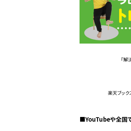
『解
楽天ブック
■YouTubeや全