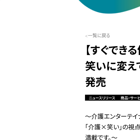
一覧に戻る
【すぐでき
笑いに変え
発売
ニュースリリース
商品・サー
～介護エンターテイナ
「介護×笑い」の視
満載です。～