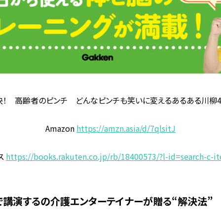
決！ 高齢者のピンチ どんなピンチも笑いに変えるあるある川柳4
Amazon
https://amzn.asia/d/7qlsitJ
ス
https://books.rakuten.co.jp/rb/18400573/?l-id=search-c-i
国で講演するの介護エンターテイナーが贈る“解決法”