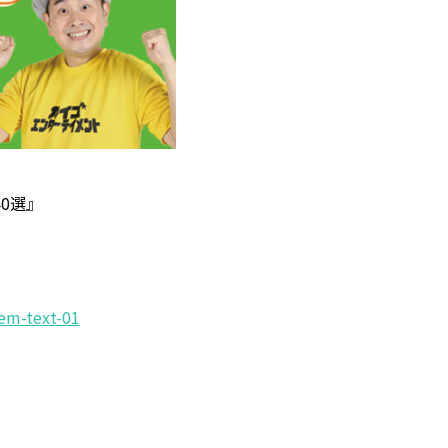
0選』
tem-text-01