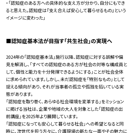
・「認知症のある方への具体的な支え方が分かり、自分にもでき
ると思えた。認知症は『支え合えば安心して暮らせるもの』という
イメージに変わった」
■認知症基本法が目指す「共生社会」の実現へ
2024年の「認知症基本法」施行以降、認知症に対する誤解や偏
見を解消し、「すべての認知症のある方が社会の対等な構成員と
して、個性と能力を十分発揮できるようにする」ことが社会全体
に求められています。しかし、未だ認知症を「特別なもの」として
捉える傾向があり、それが当事者の孤立や孤独を招いている実
態があります。
「認知症を取り巻く、あらゆる社会環境を変革する」をミッション
に掲げる当社は、企業や地域の大人を対象とした「認知症の出
前講座」を2025年より展開しています。
「認知症になっても安心して暮らせる社会」への希望となると同
時に、次世代を担う方々に、介護現場の新たな一面やその魅力に