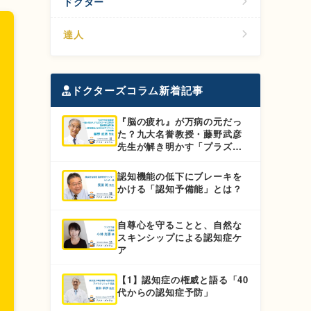
ドクター
達人
ドクターズコラム新着記事
『脳の疲れ』が万病の元だっ
た？九大名誉教授・藤野武彦
先生が解き明かす「プラズマ
ローゲンBOOCS」の全貌
認知機能の低下にブレーキを
かける「認知予備能」とは？
自尊心を守ることと、自然な
スキンシップによる認知症ケ
ア
【1】認知症の権威と語る「40
代からの認知症予防」