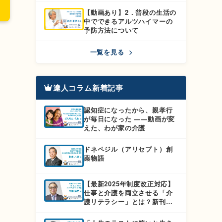
【動画あり】2．普段の生活の
中でできるアルツハイマーの
予防方法について
一覧を見る
達人コラム新着記事
認知症になったから、親孝行
が毎日になった ――動画が変
えた、わが家の介護
ドネペジル（アリセプト）創
薬物語
【最新2025年制度改正対応】
仕事と介護を両立させる「介
護リテラシー」とは？新刊
『介護離職しない！介護で仕
事を辞めないための本』徹底