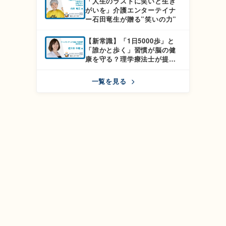
「人生のラストに笑いと生き
解説
がいを」介護エンターテイナ
ー石田竜生が贈る”笑いの力”
【新常識】「1日5000歩」と
「誰かと歩く」習慣が脳の健
康を守る？理学療法士が提案
する『ふたりウォーク』
一覧を見る