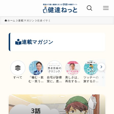
ホーム
連載マガジン
佐倉イサミ
連載マガジン
すべて
「噛む・飲
自宅が診察
美しさは、
ツッチーの
やさしい
む・笑う」
室に。患者
再生する。
旅する介護
宅介護
をいつまで
目線のオン
40代から始
士日記
も ～ハッピ
ライン診療
める「賢い
ー・オーラ
相談
美容医療」
ル・ライフ
と「セルフ
～
ケア」