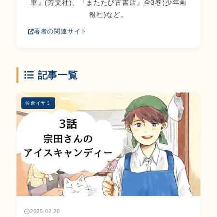
車』(芳文社)、『またたび古書店』全3巻(少年画
報社)など。
著者の関連サイト
記事一覧
佐倉イサミ
2025.02.20