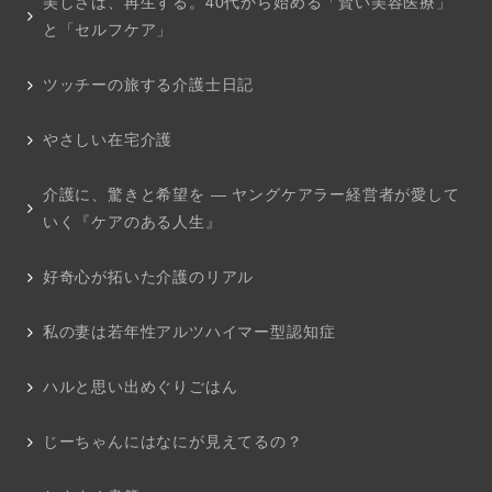
美しさは、再生する。40代から始める「賢い美容医療」
と「セルフケア」
ツッチーの旅する介護士日記
やさしい在宅介護
介護に、驚きと希望を ― ヤングケアラー経営者が愛して
いく『ケアのある人生』
好奇心が拓いた介護のリアル
私の妻は若年性アルツハイマー型認知症
ハルと思い出めぐりごはん
じーちゃんにはなにが見えてるの？