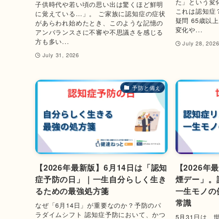
た」という変
子供時代や若い頃の思い出は驚くほど鮮明
これは認知症
に覚えている…」。 ご家族に認知症の症状
疑問 65歳
があらわれ始めたとき、このような記憶の
変化や...
アンバランスさに不審や不思議さを感じる
方も多い...
July 28, 202
July 31, 2026
予防と備え
【2026年最新版】6月14日は「認知
【2026年
症予防の日」｜一生自分らしく生き
煙デー」。
るための最強処方箋
一生モノの
常識
なぜ「6月14日」が重要なのか？予防のパ
ラダイムシフト 認知症予防において、かつ
5月31日は、