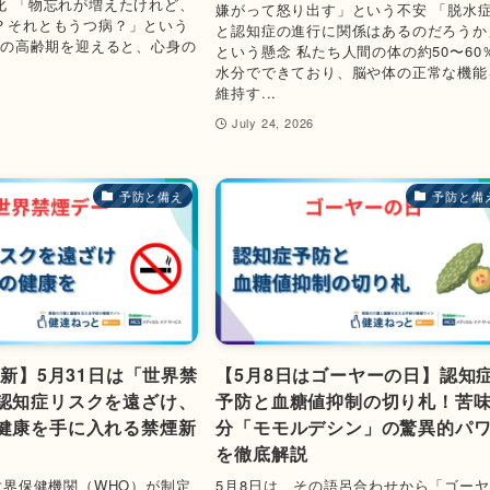
化 「物忘れが増えたけれど、
嫌がって怒り出す」という不安 「脱水
？それともうつ病？」という
と認知症の進行に関係はあるのだろうか
以上の高齢期を迎えると、心身の
という懸念 私たち人間の体の約50〜60
水分でできており、脳や体の正常な機能
維持す...
6
July 24, 2026
予防と備え
予防と備
最新】5月31日は「世界禁
【5月8日はゴーヤーの日】認知
認知症リスクを遠ざけ、
予防と血糖値抑制の切り札！苦
健康を手に入れる禁煙新
分「モモルデシン」の驚異的パ
を徹底解説
世界保健機関（WHO）が制定
5月8日は、その語呂合わせから「ゴー