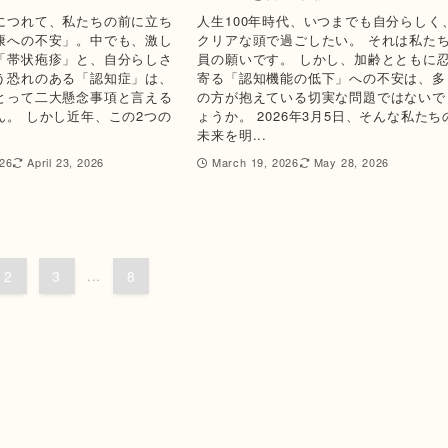
につれて、私たちの前に立ち
人生100年時代、いつまでも自分らしく
康への不安」。中でも、激し
クリアな頭で過ごしたい。 それは私た
「帯状疱疹」と、自分らしさ
員の願いです。 しかし、加齢とともに
う恐れのある「認知症」は、
寄る「認知機能の低下」への不安は、多
とって二大懸念事項と言える
の方が抱えている切実な問題ではないで
ん。 しかし近年、この2つの
ょうか。 2026年3月5日、そんな私たち
未来を明...
26
April 23, 2026
March 19, 2026
May 28, 2026
2
3
...
8