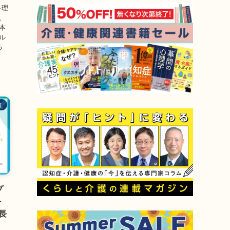
料理
、
本
ル
る
え
プ
を
長