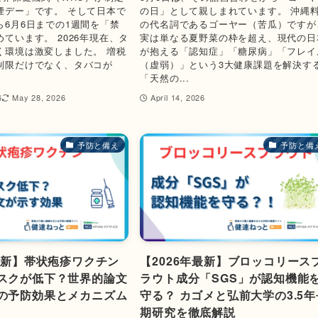
煙デー」です。 そして日本で
の日」として親しまれています。 沖縄
ら6月6日までの1週間を「禁
の代名詞であるゴーヤー（苦瓜）ですが
ています。 2026年現在、タ
実は単なる夏野菜の枠を超え、現代の日
く環境は激変しました。 増税
が抱える「認知症」「糖尿病」「フレイ
制限だけでなく、タバコが
（虚弱）」という3大健康課題を解決す
「天然の...
6
May 28, 2026
April 14, 2026
予防と備え
予防と備
年最新】帯状疱疹ワクチン
【2026年最新】ブロッコリース
スクが低下？世界的論文
ラウト成分「SGS」が認知機能
の予防効果とメカニズム
守る？ カゴメと弘前大学の3.5年
期研究を徹底解説