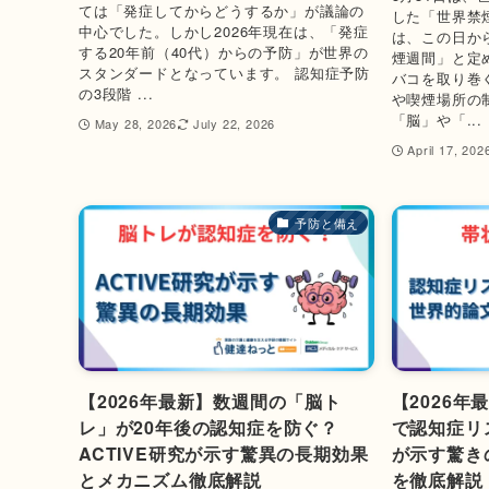
ては「発症してからどうするか」が議論の
した「世界禁
中心でした。しかし2026年現在は、「発症
は、この日か
する20年前（40代）からの予防」が世界の
煙週間」と定め
スタンダードとなっています。 認知症予防
バコを取り巻
の3段階 ...
や喫煙場所の
「脳」や「...
May 28, 2026
July 22, 2026
April 17, 202
予防と備え
【2026年最新】数週間の「脳ト
【2026
レ」が20年後の認知症を防ぐ？
で認知症リ
ACTIVE研究が示す驚異の長期効果
が示す驚き
とメカニズム徹底解説
を徹底解説