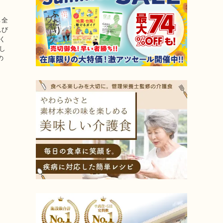
、
ち全
忍び
く
し
の