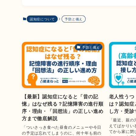
認知症について
予防と備え
予防と備え
【最新】認知症になると「昔の記
老人性うつ
憶」はなぜ残る？記憶障害の進行順
は？認知症
序・理由・「回想法」の正しい進め
し方・受診
方まで徹底解説
「最近、親の
えてばかりい
「ついさっき食べた昼食のメニューや今日
てから家に閉
の予定は忘れてしまうのに、何十年も前の