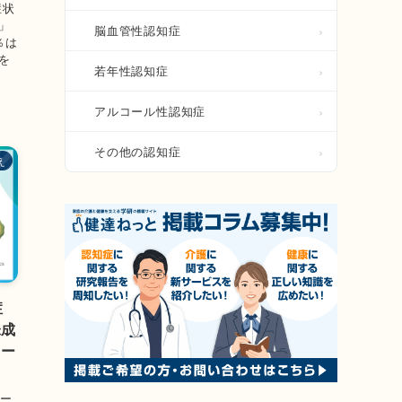
症状
」
脳血管性認知症
％は
を
若年性認知症
アルコール性認知症
その他の認知症
え
症
味成
ワー
ヤー