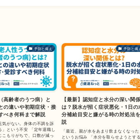
予防と備え
予防と備
（高齢者のうつ病）と
【最新】認知症と水分の深い関
との違いや初期症状・接
は？脱水が招く症状悪化・1日の
すべき何科まで解説
分補給目安と嫌がる時の対処法
説
元気がない。身体の不調を訴
る」という不安 「定年退職し
「最近、親が水をあまり飲まなくなった
じこもりがちで、口数が減っ
というお悩み 「水分を取らせようとす