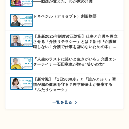
――動画が変えた、わが家の介護
ドネペジル（アリセプト）創薬物語
【最新2025年制度改正対応】仕事と介護を両立
させる「介護リテラシー」とは？新刊『介護離
職しない！介護で仕事を辞めないための本』徹
底解説
「人生のラストに笑いと生きがいを」介護エン
ターテイナー石田竜生が贈る”笑いの力”
【新常識】「1日5000歩」と「誰かと歩く」習
慣が脳の健康を守る？理学療法士が提案する
『ふたりウォーク』
一覧を見る