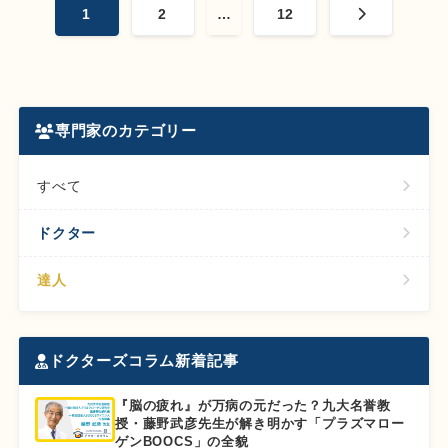
1
2
…
12
稿
の
ペ
ー
ジ
専門家のカテゴリー
送
り
すべて
ドクター
達人
ドクターズコラム新着記事
『脳の疲れ』が万病の元だった？九大名誉教
授・藤野武彦先生が解き明かす「プラズマロー
ゲンBOOCS」の全貌