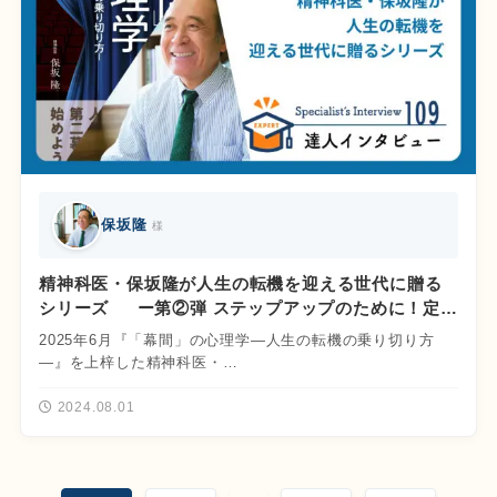
保坂隆
様
精神科医・保坂隆が人生の転機を迎える世代に贈る
シリーズ ー第②弾 ステップアップのために！定年
後を想定したリスキリング戦略ー
2025年6月『「幕間」の心理学―人生の転機の乗り切り方
―』を上梓した精神科医・…
2024.08.01
投