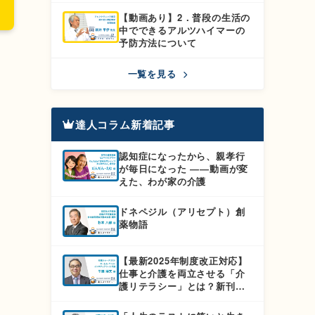
【動画あり】2．普段の生活の
中でできるアルツハイマーの
予防方法について
一覧を見る
達人コラム新着記事
認知症になったから、親孝行
が毎日になった ――動画が変
えた、わが家の介護
ドネペジル（アリセプト）創
薬物語
【最新2025年制度改正対応】
仕事と介護を両立させる「介
護リテラシー」とは？新刊
『介護離職しない！介護で仕
事を辞めないための本』徹底