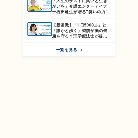
「人生のラストに笑いと生き
解説
がいを」介護エンターテイナ
ー石田竜生が贈る”笑いの力”
【新常識】「1日5000歩」と
「誰かと歩く」習慣が脳の健
康を守る？理学療法士が提案
する『ふたりウォーク』
一覧を見る