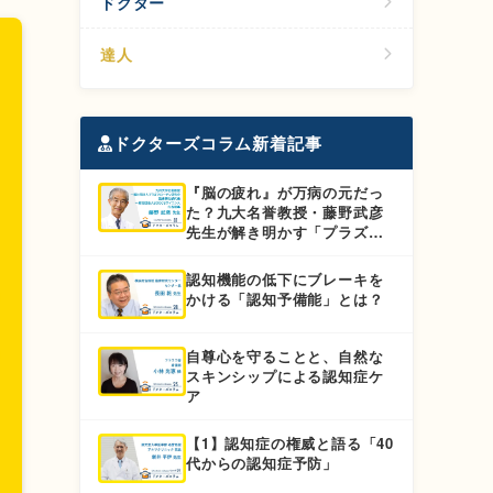
ドクター
達人
ドクターズコラム新着記事
『脳の疲れ』が万病の元だっ
た？九大名誉教授・藤野武彦
先生が解き明かす「プラズマ
ローゲンBOOCS」の全貌
認知機能の低下にブレーキを
かける「認知予備能」とは？
自尊心を守ることと、自然な
スキンシップによる認知症ケ
ア
【1】認知症の権威と語る「40
代からの認知症予防」