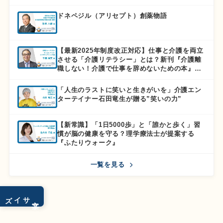
ドネペジル（アリセプト）創薬物語
【最新2025年制度改正対応】仕事と介護を両立
させる「介護リテラシー」とは？新刊『介護離
職しない！介護で仕事を辞めないための本』徹
底解説
「人生のラストに笑いと生きがいを」介護エン
ターテイナー石田竜生が贈る”笑いの力”
【新常識】「1日5000歩」と「誰かと歩く」習
慣が脳の健康を守る？理学療法士が提案する
『ふたりウォーク』
一覧を見る
サイズ
文字