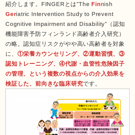
紹介します。FINGERとは”The
Fin
nish
Ger
iatric Intervention Study to Prevent
Cognitive Impairment and Disability”（認知
機能障害予防フィンランド高齢者介入研究）
の略。認知症リスクがやや高い高齢者を対象
に、
①栄養カウンセリング、②運動習慣、③
認知トレーニング、④代謝・血管性危険因子
の管理、という複数の視点からの介入効果を
検証した、前向きな臨床研究
です。