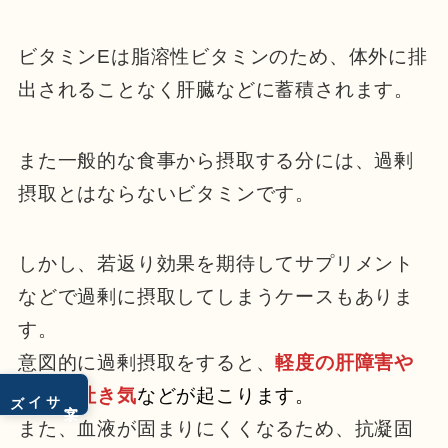
ビタミンEは脂溶性ビタミンのため、体外に排
出されることなく肝臓などに蓄積されます。
また一般的な食事から摂取する分には、過剰
摂取とはならないビタミンです。
しかし、若返り効果を期待してサプリメント
などで過剰に摂取してしまうケースもありま
す。
意図的に過剰摂取をすると、
軽度の肝障害や
下痢、吐き気
などが起こります。
サイズ
文字
また、血液が固まりにくくなるため、抗凝固