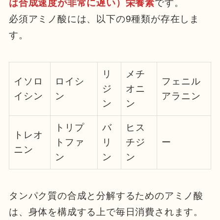
は合成速度が非常に遅い）栄養素
です。
必須アミノ酸には、以下の9種類が存在しま
す。
リ
メチ
イソロ
ロイシ
フェニル
ジ
オニ
イシン
ン
アラニン
ン
ン
トリプ
バ
ヒス
トレオ
トファ
リ
チジ
ー
ニン
ン
ン
ン
タンパク質の合成と分解するためのアミノ酸
は、身体を構成する上で毎日消費されます。