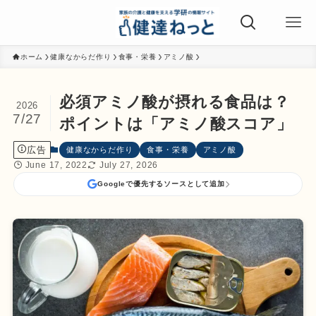
ホーム
健康なからだ作り
食事・栄養
アミノ酸
必須アミノ酸が摂れる食品は？
2026
7/27
ポイントは「アミノ酸スコア」
広告
健康なからだ作り
食事・栄養
アミノ酸
June 17, 2022
July 27, 2026
Googleで優先するソースとして追加