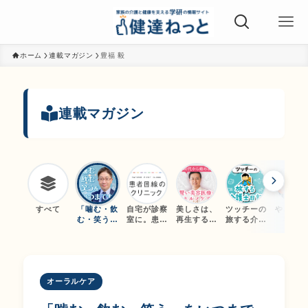
ホーム
連載マガジン
豊福 毅
連載マガジン
すべて
「噛む・飲
自宅が診察
美しさは、
ツッチーの
やさしい
む・笑う」
室に。患者
再生する。
旅する介護
宅介護
をいつまで
目線のオン
40代から始
士日記
も ～ハッピ
ライン診療
める「賢い
ー・オーラ
相談
美容医療」
ル・ライフ
と「セルフ
～
ケア」
オーラルケア