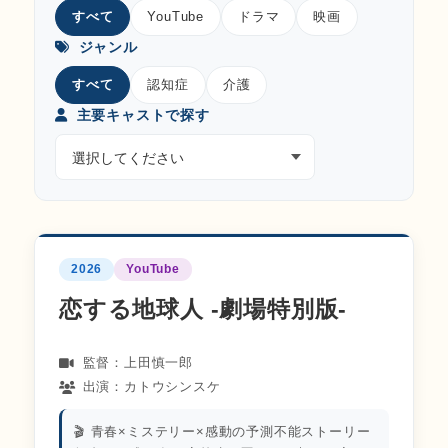
すべて
YouTube
ドラマ
映画
ジャンル
すべて
認知症
介護
主要キャストで探す
2026
YouTube
恋する地球人 ‐劇場特別版‐
監督：上田慎一郎
出演：カトウシンスケ
🎬 青春×ミステリー×感動の予測不能ストーリー