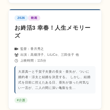
2026
映画
お終活3 幸春！人生メモリー
ズ
監督：香月秀之
出演：高畑淳子、LiLiCo、三田佳子 他
上映時間：115分
大原真一と千賀子夫妻の長女・亜矢が、ついに
婚約者・涼太と結婚を決意する。 しかし、結婚
式を目前に控えたある日、亜矢が放った何気な
い一言が、二人の間に深い亀裂を生…
#介護