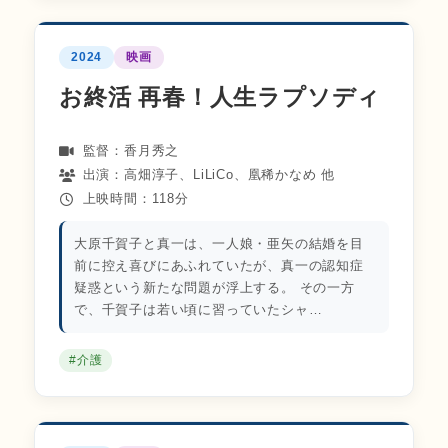
2024
映画
お終活 再春！人生ラプソディ
監督：香月秀之
出演：高畑淳子、LiLiCo、凰稀かなめ 他
上映時間：118分
大原千賀子と真一は、一人娘・亜矢の結婚を目
前に控え喜びにあふれていたが、真一の認知症
疑惑という新たな問題が浮上する。 その一方
で、千賀子は若い頃に習っていたシャ…
#介護