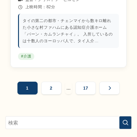
上映時間：82分
タイの第二の都市・チェンマイから数キロ離れ
た小さな村ファハムにある認知症介護ホーム
「バーン・カムランチャイ」。 入所しているの
は十数人のヨーロッパ人で、タイ人介…
#介護
投
1
2
…
17
稿
の
ペ
ー