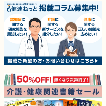
ジ
送
り