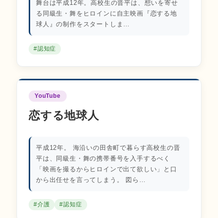
舞台は平成12年。高校生の晋平は、想いを寄せ
る同級生・舞をヒロインに自主映画『恋する地
球人』の制作をスタートしま…
#認知症
YouTube
恋する地球人
平成12年。 海沿いの田舎町で暮らす高校生の晋
平は、同級生・舞の携帯番号を入手するべく
「映画を撮るからヒロインで出て欲しい」と口
から出任せを言ってしまう。 図ら…
#介護
#認知症