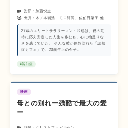
監督：加藤悦生
出演：木ノ本嶺浩、モロ師岡、佐伯日菜子 他
27歳のエリートサラリーマン・和也は、親の期
待に応え安定した人生を歩むも、心に物足りな
さを感じていた。 そんな彼が偶然訪れた「認知
症カフェ」で、20歳年上の令子…
#認知症
映画
母との別れー残酷で最大の愛
ー
監督：クリストフ・ビルセン