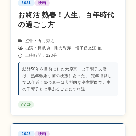
2021
映画
お終活 熟春！人生、百年時代
の過ごし方
監督：香月秀之
出演：橋爪功、剛力彩芽、増子倭文江 他
上映時間：120分
結婚50年を目前にした大原真一と千賀子夫妻
は、熟年離婚寸前の状態にあった。 定年退職し
て10年近く経つ真一は典型的な亭主関白で、妻
の千賀子とは事あるごとにすれ違…
#介護
2026
映画