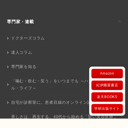
専門家・連載
ドクターズコラム
達人コラム
専門家を知る
Amazon
「噛む・飲む・笑う」をいつまでも ～ハッピー・オーラ
紀伊國屋書店
ル・ライフ～
楽天BOOKS
自宅が診察室に。患者目線のオンライン診療相談
学研出版サイト
美しさは、再生する。40代から始める「賢い美容医療」
と「セルフケア」