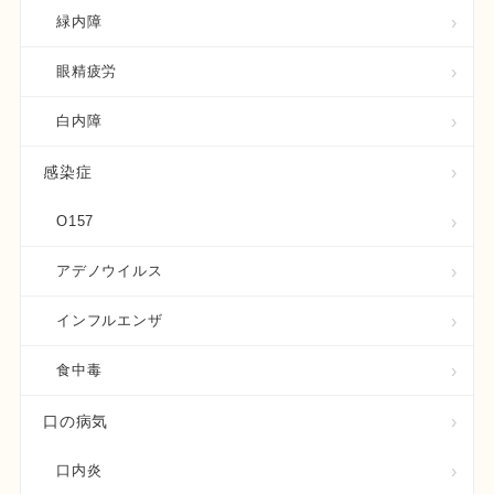
緑内障
眼精疲労
白内障
感染症
O157
アデノウイルス
インフルエンザ
食中毒
口の病気
口内炎