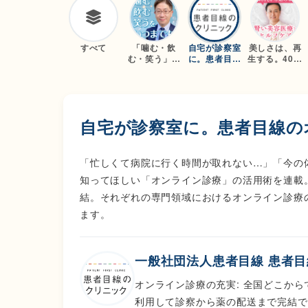
すべて
「噛む・飲
自宅が診察室
美しさは、再
む・笑う」を
に。患者目線
生する。40代
いつまでも
のオンライン
から始める
～ハッピー・
診療相談
「賢い美容医
オーラル・ラ
療」と「セル
イフ～
フケア」
自宅が診察室に。患者目線の
「忙しくて病院に行く時間が取れない…」「今の
知ってほしい「オンライン診療」の活用術を連載
結。それぞれの専門領域におけるオンライン診療
ます。
一般社団法人患者目線 患者
オンライン診療の充実: 全国どこか
利用して診察から薬の配送まで完結で