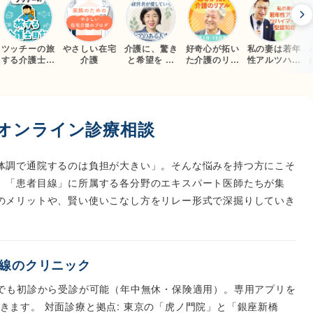
ツッチーの旅
やさしい在宅
介護に、驚き
好奇心が拓い
私の妻は若年
する介護士日
介護
と希望を ―
た介護のリア
性アルツハイ
記
ヤングケアラ
ル
マー型認知症
ー経営者が愛
していく『ケ
アのある人
生』
オンライン診療相談
体調で通院するのは負担が大きい」。そんな悩みを持つ方にこそ
。「患者目線」に所属する各分野のエキスパート医師たちが集
のメリットや、賢い使いこなし方をリレー形式で深掘りしていき
目線のクリニック
らでも初診から受診が可能（年中無休・保険適用）。専用アプリを
きます。 対面診療と拠点: 東京の「虎ノ門院」と「銀座新橋