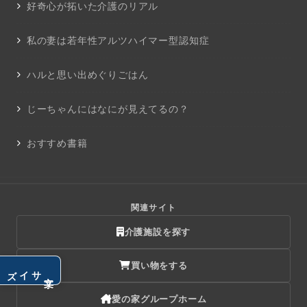
好奇心が拓いた介護のリアル
私の妻は若年性アルツハイマー型認知症
ハルと思い出めぐりごはん
じーちゃんにはなにが見えてるの？
おすすめ書籍
関連サイト
介護施設を探す
買い物をする
サイズ
文字
愛の家グループホーム