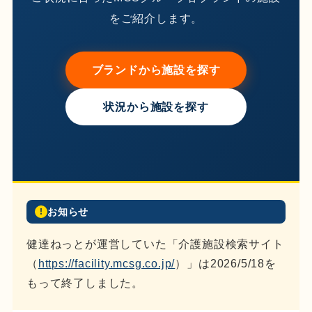
をご紹介します。
ブランドから施設を探す
状況から施設を探す
お知らせ
!
健達ねっとが運営していた「介護施設検索サイト
（
https://facility.mcsg.co.jp/
）」は2026/5/18を
もって終了しました。