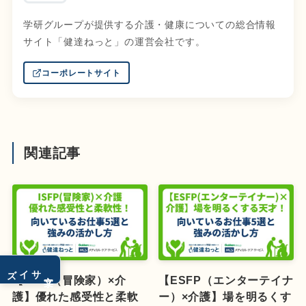
学研グループが提供する介護・健康についての総合情報
サイト「健達ねっと」の運営会社です。
コーポレートサイト
関連記事
サイズ
文字
【ISFP（冒険家）×介
【ESFP（エンターテイナ
護】優れた感受性と柔軟
ー）×介護】場を明るくす