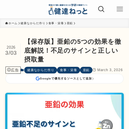
ホーム
健康なからだ作り
食事・栄養
亜鉛
【保存版】亜鉛の5つの効果を徹
2026
底解説！不足のサインと正しい
3/03
摂取量
広告
March 3, 2026
健康なからだ作り
食事・栄養
亜鉛
Googleで優先するソースとして追加