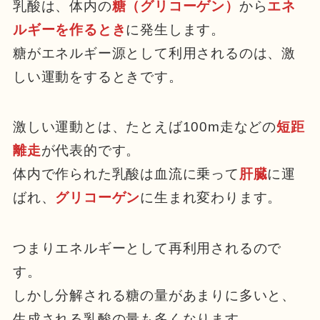
乳酸は、体内の
糖（グリコーゲン）
から
エネ
ルギーを作るとき
に発生します。
糖がエネルギー源として利用されるのは、激
しい運動をするときです。
激しい運動とは、たとえば100m走などの
短距
離走
が代表的です。
体内で作られた乳酸は血流に乗って
肝臓
に運
ばれ、
グリコーゲン
に生まれ変わります。
つまりエネルギーとして再利用されるので
す。
しかし分解される糖の量があまりに多いと、
生成される乳酸の量も多くなります。