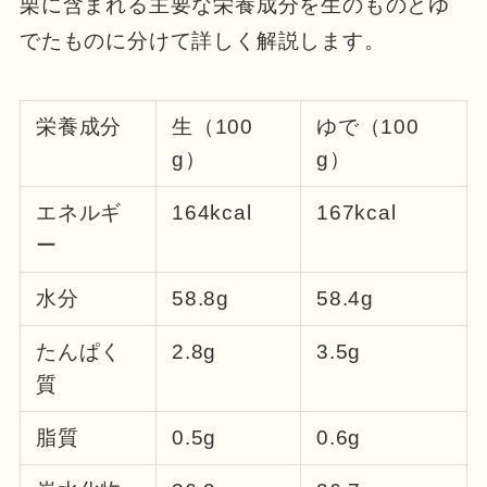
栗に含まれる主要な栄養成分を生のものとゆ
でたものに分けて詳しく解説します。
栄養成分
生（100
ゆで（100
g）
g）
エネルギ
164kcal
167kcal
ー
水分
58.8g
58.4g
たんぱく
2.8g
3.5g
質
脂質
0.5g
0.6g