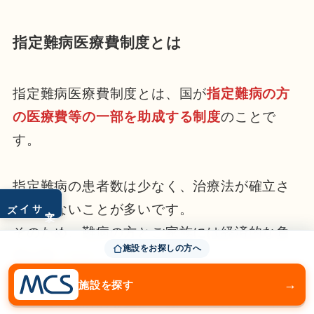
指定難病医療費制度とは
指定難病医療費制度とは、国が
指定難病の方
の医療費等の一部を助成する制度
のことで
す。
指定難病の患者数は少なく、治療法が確立さ
サイズ
れていないことが多いです。
文字
そのため、難病の方とご家族には経済的な負
施設をお探しの方へ
担が多くかかってしまいます。
→
施設を探す
ご家族の経済的な負担を減らすために、国が