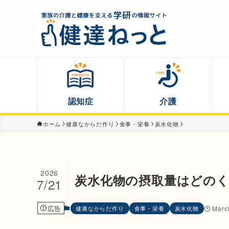
認知症
介護
ホーム
健康なからだ作り
食事・栄養
炭水化物
2026
炭水化物の摂取量はどの
7/21
広告
健康なからだ作り
食事・栄養
炭水化物
Marc