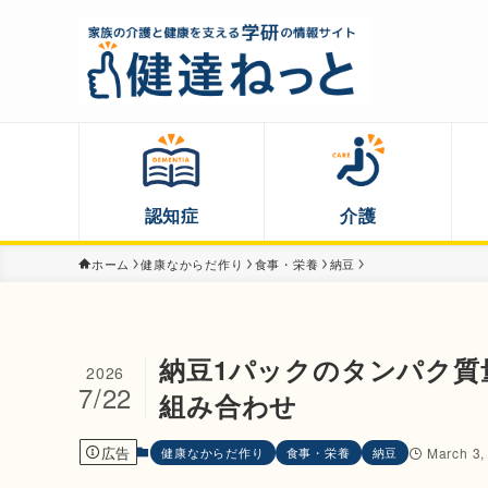
認知症
介護
ホーム
健康なからだ作り
食事・栄養
納豆
納豆1パックのタンパク質
2026
7/22
組み合わせ
広告
健康なからだ作り
食事・栄養
納豆
March 3,