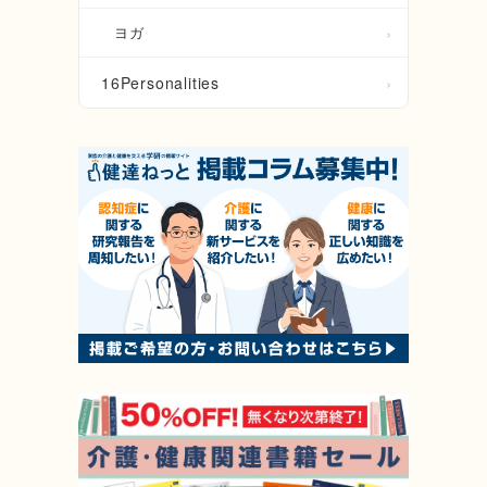
量
ヨガ
る
16Personalities
に
専
目
持