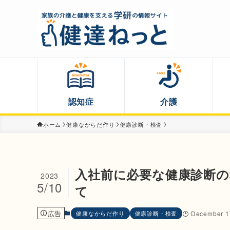
認知症
介護
ホーム
健康なからだ作り
健康診断・検査
入社前に必要な健康診断の
2023
5/10
て
広告
健康なからだ作り
健康診断・検査
December 1