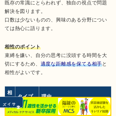
既存の常識にとらわれず、独自の視点で問題
解決を図ります。
口数は少ないものの、興味のある分野につい
ては熱心に語ります。
相性のポイント
束縛を嫌い、自分の思考に没頭する時間を大
切にするため、
適度な距離感を保てる相手
と
相性がよいです。
相
タイプ
理由
性
サイズ
文字
ENTP