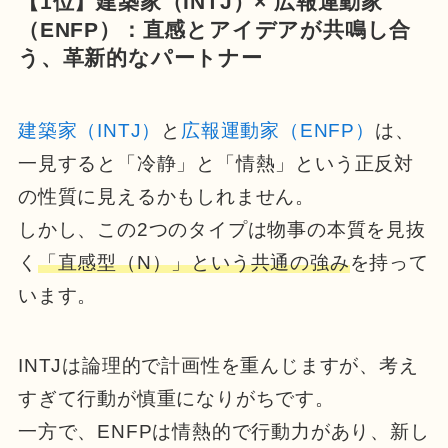
【1位】建築家（INTJ）× 広報運動家
（ENFP）：直感とアイデアが共鳴し合
う、革新的なパートナー
建築家（INTJ）
と
広報運動家（ENFP）
は、
一見すると「冷静」と「情熱」という正反対
の性質に見えるかもしれません。
しかし、この2つのタイプは物事の本質を見抜
く
「直感型（N）」という共通の強み
を持って
います。
INTJは論理的で計画性を重んじますが、考え
すぎて行動が慎重になりがちです。
一方で、ENFPは情熱的で行動力があり、新し