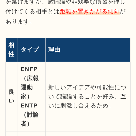
を築けますが、感情論や非効率な慣習を押し
付けてくる相手とは
距離を置きたがる傾向
が
あります。
相
タイプ
理由
性
ENFP
（広報
運動
新しいアイデアや可能性につ
良
家）
いて議論することを好み、互
い
ENTP
いに刺激し合えるため。
（討論
者）