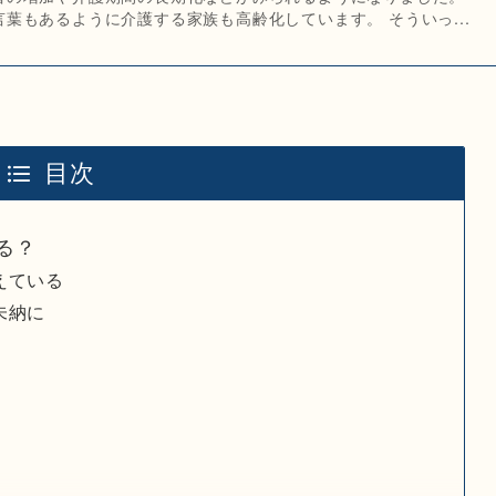
葉もあるように介護する家族も高齢化しています。 そういっ...
目次
る？
えている
未納に