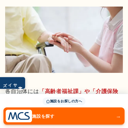
サイズ
文字
各自治体には
「高齢者福祉課」や「介護保険
課」
という課があり、介護全般に関する相
施設をお探しの方へ
談、地域包括支援センターの案内などをして
→
施設を探す
います。窓口に直接相談しに行く、もしくは