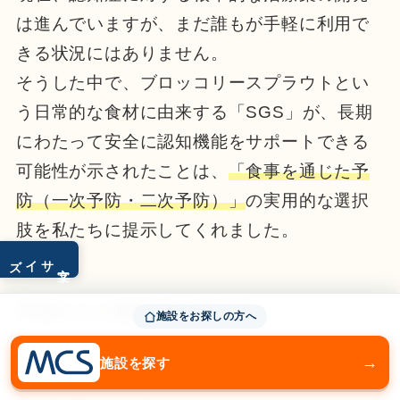
は進んでいますが、まだ誰もが手軽に利用で
きる状況にはありません。
そうした中で、ブロッコリースプラウトとい
う日常的な食材に由来する「SGS」が、長期
にわたって安全に認知機能をサポートできる
可能性が示されたことは、
「食事を通じた予
防（一次予防・二次予防）」
の実用的な選択
肢を私たちに提示してくれました。
サイズ
文字
早期介入の重要性の再確認
施設をお探しの方へ
→
施設を探す
「最近、物忘れが増えたかも」と感じた時