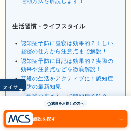
運動方法を解説します！
生活習慣・ライフスタイル
認知症予防に昼寝は効果的？正しい
昼寝の仕方から注意点まで解説！
認知症予防に日記は効果的？実際の
効果や注意点などを徹底解説！
普段の生活をアクティブに！認知症
サイズ
予防の最新知見
文字
「地球の歩き方」で認知症予防？
施設をお探しの方へ
→
施設を探す
医療・ドクターズコラム