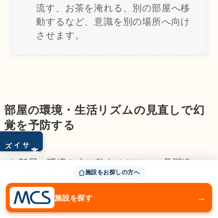
流す、お茶を淹れる、別の部屋へ移
動するなど、意識を別の場所へ向け
させます。
部屋の環境・生活リズムの見直しで幻
覚を予防する
サイズ
文字
お部屋の環境を少し整えるだけで、見間違い
施設をお探しの方へ
や幻覚の発生頻度を大幅に減らすことができ
ます。
→
施設を探す