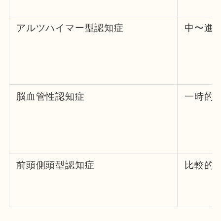
アルツハイマー型認知症
中〜進
脳血管性認知症
一時的
前頭側頭型認知症
比較的