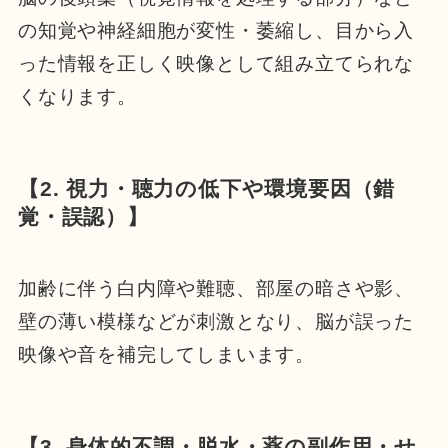
の知覚や神経細胞が変性・萎縮し、目から入
った情報を正しく映像として組み立てられな
くなります。
【2. 視力・聴力の低下や環境要因（錯
覚・誤認）】
加齢に伴う白内障や難聴、部屋の暗さや影、
壁の薄い模様などが刺激となり、脳が誤った
映像や音を補完してしまいます。
【3. 身体的不調・脱水・薬の副作用・せ