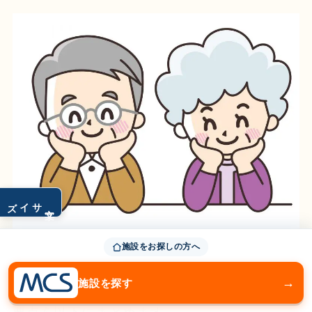
サイズ
文字
施設をお探しの方へ
ここまでレビー小体型認知症のリハビリにつ
→
施設を探す
いてお伝えしました。