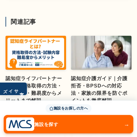
関連記事
認知症ライフパートナー
認知症介護ガイド｜介護
とは？資格取得の方法・
拒否・BPSDへの対応
サイズ
文字
試験内容・難易度からメ
法・家族の限界を防ぐポ
リットまで解説
イントを徹底解説
July 30, 2026
July 29, 2026
施設をお探しの方へ
→
施設を探す