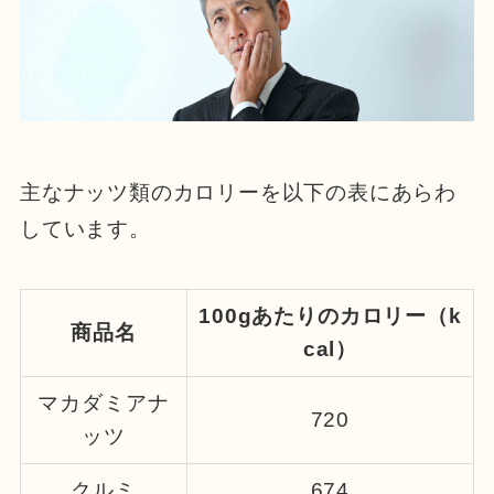
主なナッツ類のカロリーを以下の表にあらわ
しています。
100gあたりのカロリー（k
商品名
cal）
マカダミアナ
720
ッツ
クルミ
674