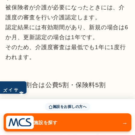
被保険者が介護が必要になったときには、介
護度の審査を行い介護認定します。
認定結果には有効期間があり、新規の場合は6
か月、更新認定の場合は1年です。
そのため、介護度審査は最低でも1年に1度行
われます。
財源の割合は公費5割・保険料5割
サイズ
文字
介護保険制度の介護費用総額は、「公費」
施設をお探しの方へ
「保険料」「利用者負担」で支えられていま
→
施設を探す
す。