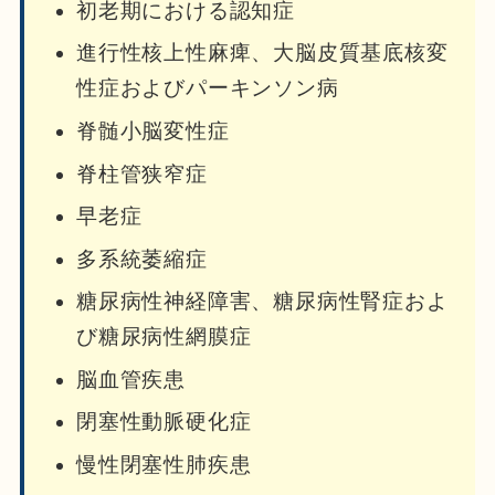
初老期における認知症
進行性核上性麻痺、大脳皮質基底核変
性症およびパーキンソン病
脊髄小脳変性症
脊柱管狭窄症
早老症
多系統萎縮症
糖尿病性神経障害、糖尿病性腎症およ
び糖尿病性網膜症
脳血管疾患
閉塞性動脈硬化症
慢性閉塞性肺疾患