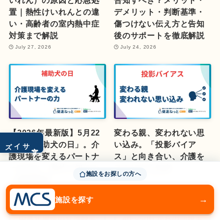
置｜熱性けいれんとの違
デメリット・判断基準・
い・高齢者の室内熱中症
傷つけない伝え方と告知
対策まで解説
後のサポートを徹底解説
July 27, 2026
July 24, 2026
【2026年最新版】5月22
変わる親、変われない思
サイズ
日は「補助犬の日」。介
い込み。「投影バイア
文字
護現場を変えるパートナ
ス」と向き合い、介護を
ーの力と、意外と知らな
ラクにする知恵
施設をお探しの方へ
い最新事情
March 12, 2026
April 20, 2026
→
施設を探す