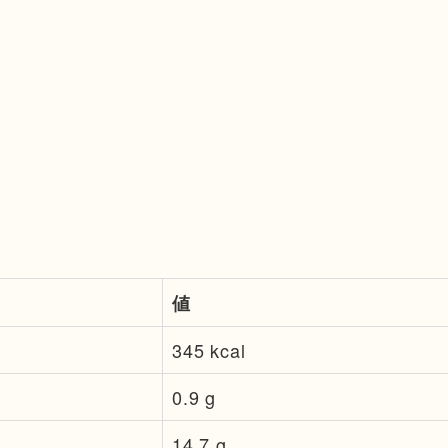
値
345 kcal
0.9 g
14.7 g