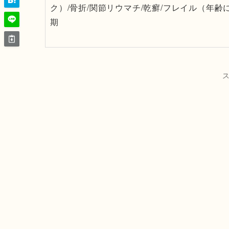
ク）/骨折/関節リウマチ/乾癬/フレイル（年齢
期