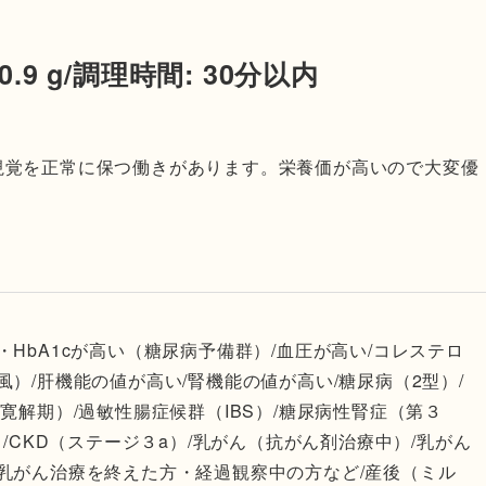
.9 g/調理時間: 30分以内
視覚を正常に保つ働きがあります。栄養価が高いので大変優
・HbA1cが高い（糖尿病予備群）/血圧が高い/コレステロ
風）/肝機能の値が高い/腎機能の値が高い/糖尿病（2型）/
寛解期）/過敏性腸症候群（IBS）/糖尿病性腎症（第３
）/CKD（ステージ３a）/乳がん（抗がん剤治療中）/乳がん
/乳がん治療を終えた方・経過観察中の方など/産後（ミル