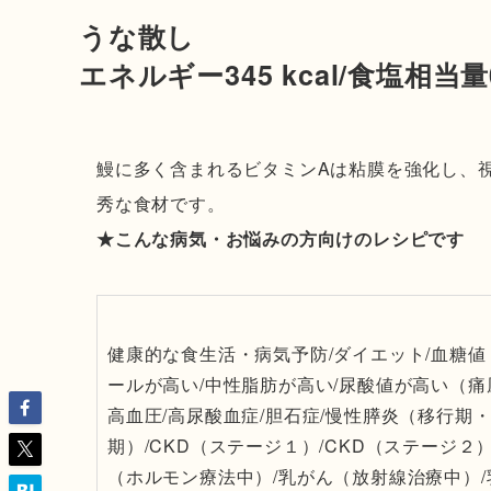
うな散し
エネルギー345 kcal/食塩相当量0
鰻に多く含まれるビタミンAは粘膜を強化し、
秀な食材です。
★こんな病気・お悩みの方向けのレシピです
健康的な食生活・病気予防/ダイエット/血糖値
ールが高い/中性脂肪が高い/尿酸値が高い（痛
高血圧/高尿酸血症/胆石症/慢性膵炎（移行期・
期）/CKD（ステージ１）/CKD（ステージ２
（ホルモン療法中）/乳がん（放射線治療中）