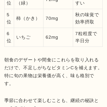
位
（緑）
すい
5
秋の味覚で
柿（かき）
70mg
位
効率摂取
6
7粒程度で
いちご
62mg
位
半日分
朝食のデザートや間食にこれらを取り入れる
だけで、不足しがちなビタミンCを補えます。
特に旬の果物は栄養価が高く、味も格別で
す。
季節に合わせて楽しむことも、継続の秘訣と