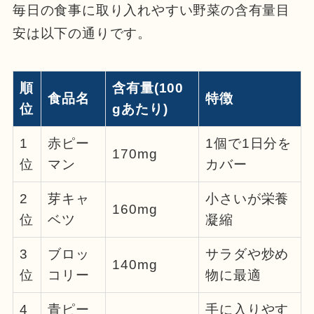
毎日の食事に取り入れやすい野菜の含有量目
安は以下の通りです。
順
含有量(100
食品名
特徴
位
gあたり)
1
赤ピー
1個で1日分を
170mg
位
マン
カバー
2
芽キャ
小さいが栄養
160mg
位
ベツ
凝縮
3
ブロッ
サラダや炒め
140mg
位
コリー
物に最適
4
青ピー
手に入りやす