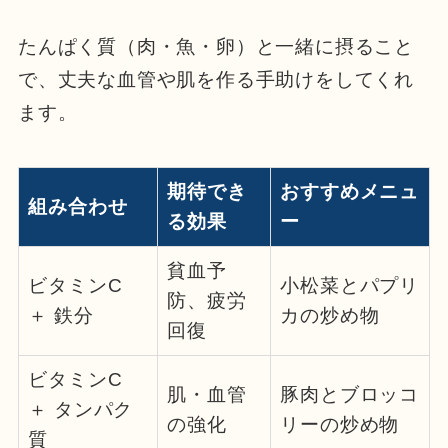
たんぱく質（肉・魚・卵）と一緒に摂ること
で、丈夫な血管や肌を作る手助けをしてくれ
ます。
期待でき
おすすめメニュ
組み合わせ
る効果
ー
貧血予
ビタミンC
小松菜とパプリ
防、疲労
＋ 鉄分
カの炒め物
回復
ビタミンC
肌・血管
豚肉とブロッコ
＋ タンパク
の強化
リーの炒め物
質