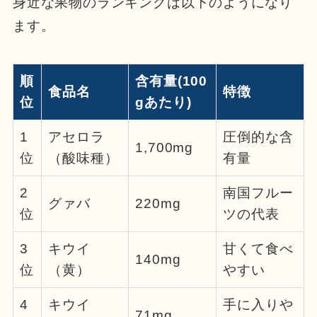
身近な果物のランキングは以下のようになり
ます。
順
含有量(100
食品名
特徴
位
gあたり)
1
アセロラ
圧倒的な含
1,700mg
位
（酸味種）
有量
2
南国フルー
グァバ
220mg
位
ツの代表
3
キウイ
甘くて食べ
140mg
位
（黄）
やすい
4
キウイ
手に入りや
71mg