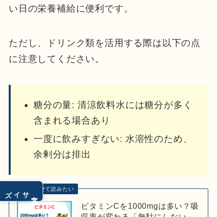
い日の栄養補給に便利です。
ただし、ドリンク類を活用する際は以下の点
に注意してください。
糖分の量: 清涼飲料水には糖分が多く
含まれる場合あり
一度に飲みすぎない: 水溶性のため、
余剰分は排出
あわせて読みたい
サイズ
文字
ビタミンCを1000mgは多い？吸
収率が変わる「無駄にしない」