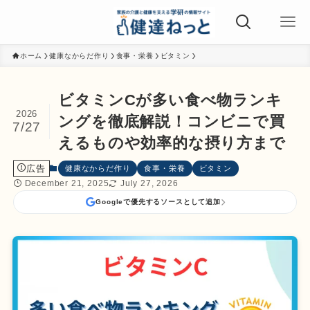
ホーム
健康なからだ作り
食事・栄養
ビタミン
ビタミンCが多い食べ物ランキ
2026
ングを徹底解説！コンビニで買
7/27
えるものや効率的な摂り方まで
広告
健康なからだ作り
食事・栄養
ビタミン
December 21, 2025
July 27, 2026
Googleで優先するソースとして追加