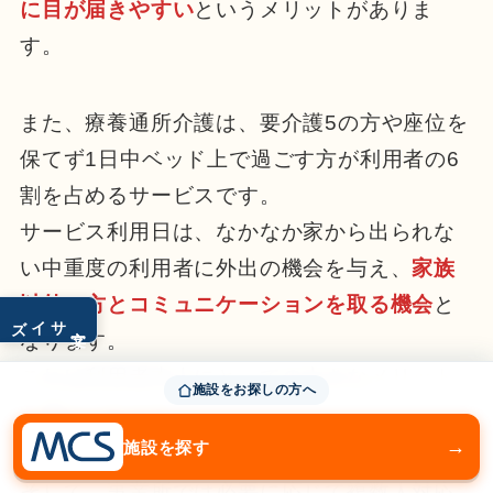
に目が届きやすい
というメリットがありま
す。
また、療養通所介護は、要介護5の方や座位を
保てず1日中ベッド上で過ごす方が利用者の6
割を占めるサービスです。
サービス利用日は、なかなか家から出られな
い中重度の利用者に外出の機会を与え、
家族
以外の方とコミュニケーションを取る機会
と
サイズ
文字
なります。
これは利用者本人にとっての大きなメリット
施設をお探しの方へ
と考えられます。
→
施設を探す
そして、事業所では必要に応じて複数人対応