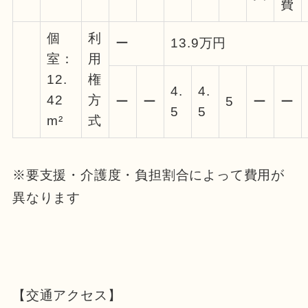
費
個
利
ー
13.9万円
室：
用
12.
権
4.
4.
42
方
ー
ー
5
ー
ー
5
5
m²
式
※要支援・介護度・負担割合によって費用が
異なります
【交通アクセス】