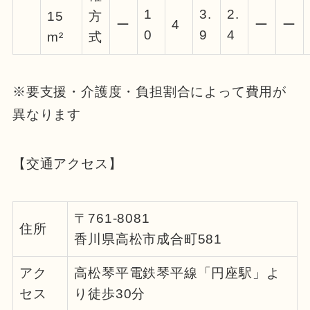
1
3.
2.
15
方
ー
4
ー
ー
0
9
4
m²
式
※要支援・介護度・負担割合によって費用が
異なります
【交通アクセス】
〒761-8081
住所
香川県高松市成合町581
アク
高松琴平電鉄琴平線「円座駅」よ
セス
り徒歩30分