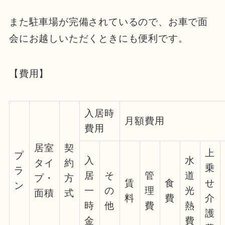
また駐車場が完備されているので、お車で面
会にお越しいただくときにも便利です。
【費用】
入居時
月額費用
費用
居室
契
上
プ
入
水
タイ
約
乗
ラ
居
そ
管
道
プ・
方
賃
食
せ
ン
一
の
理
光
面積
式
料
費
介
時
他
費
熱
護
金
費