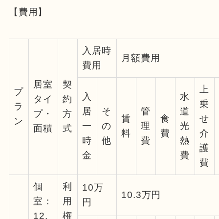
【費用】
入居時
月額費用
費用
居室
契
上
プ
入
水
タイ
約
乗
ラ
居
そ
管
道
プ・
方
賃
食
せ
ン
一
の
理
光
面積
式
料
費
介
時
他
費
熱
護
金
費
費
個
利
10万
10.3万円
室：
用
円
12.
権