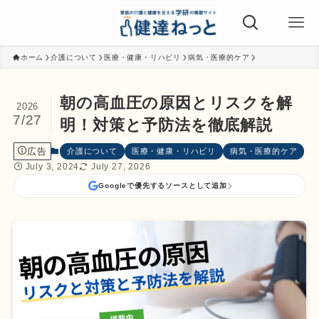
ホーム
介護について
医療・健康・リハビリ
病気・医療的ケア
朝の高血圧の原因とリスクを解
2026
7/27
明！対策と予防法を徹底解説
広告
介護について
医療・健康・リハビリ
病気・医療的ケア
July 3, 2024
July 27, 2026
Googleで優先するソースとして追加