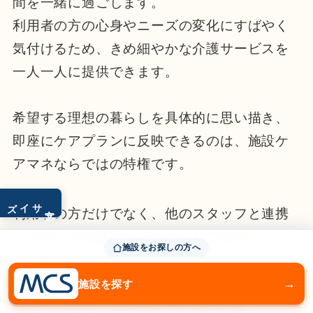
間を一緒に過ごします。
利用者の方の心身やニーズの変化にすばやく
気付けるため、きめ細やかな介護サービスを
一人一人に提供できます。
希望する理想の暮らしを具体的に思い描き、
即座にケアプランに反映できるのは、施設ケ
アマネならではの特権です。
サイズ
文字
利用者の方だけでなく、他のスタッフと連携
しやすいのも施設ケアマネならではのメリッ
施設をお探しの方へ
トです。
スタッフの顔ぶれが固定されているため、入
→
施設を探す
居者方の情報をつぶさに共有できます。