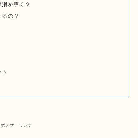
解消を導く？
きるの？
ント
スポンサーリンク